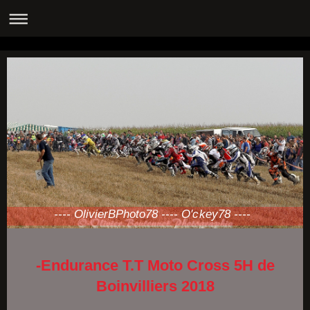
---- OlivierBPhoto78 ---- O'ckey78 ----
-Endurance T.T Moto Cross 5H de
Boinvilliers 2018