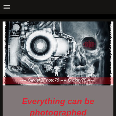
---- OlivierBPhoto78 ---- O'ckey78 ----
Everything can be
photographed