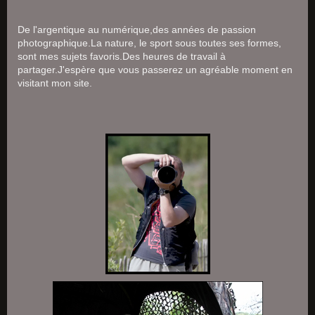
De l'argentique au numérique,des années de passion
photographique.La nature, le sport sous toutes ses formes,
sont mes sujets favoris.Des heures de travail à
partager.J'espère que vous passerez un agréable moment en
visitant mon site.