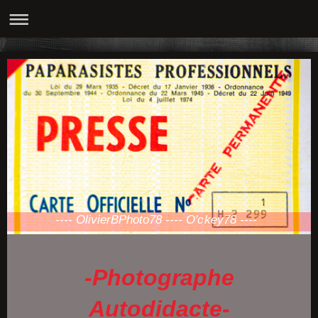
---- OlivierBPhoto78 ---- O'ckey78 ----
-Photographe
Autodidacte-