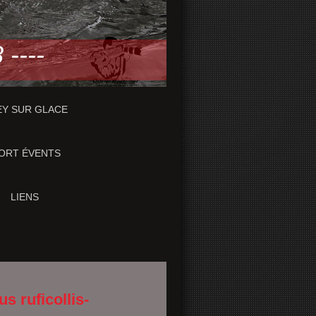
 ----
Y SUR GLACE
ORT ÉVENTS
LIENS
 ruficollis-